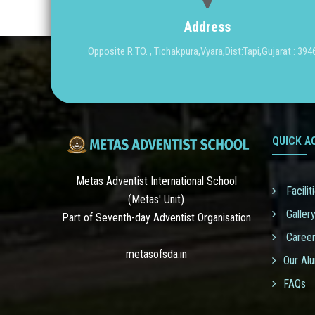
Address
Opposite R.TO. , Tichakpura,Vyara,Dist:Tapi,Gujarat : 39
QUICK A
Metas Adventist International School
Facilit
(Metas' Unit)
Galler
Part of Seventh-day Adventist Organisation
Caree
metasofsda.in
Our Al
FAQs