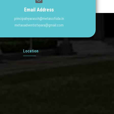
Email Address
principalvyarasch@metasofsda.in
metasadventistvyara@gmail.com
Location