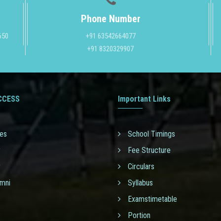
Phone Number
4650
+91 63542664077
+91 8320329907
CCESS
Important Links
ies
School Timings
y
Fee Structure
r
Circulars
umni
Syllabus
Examstimetable
Portion